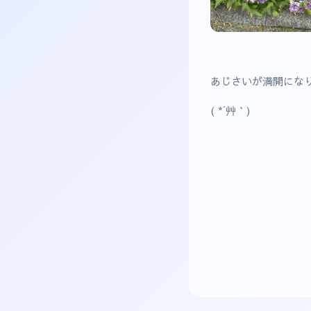
あじさいが満開にな
( *´艸｀)