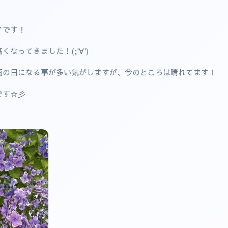
Ｙです！
なってきました！(;'∀')
雨の日になる事が多い気がしますが、今のところは晴れてます！
です☆彡